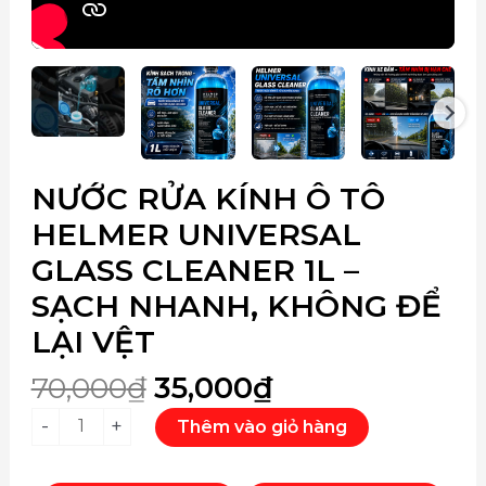
Giá
Giá
NƯỚC RỬA KÍNH Ô TÔ
Nước
gốc
hiện
Rửa
HELMER UNIVERSAL
là:
tại
Kính
GLASS CLEANER 1L –
70,000₫.
là:
Ô
35,000₫.
Tô
SẠCH NHANH, KHÔNG ĐỂ
Helmer
LẠI VỆT
Universal
Glass
70,000
₫
35,000
₫
Cleaner
-
+
Thêm vào giỏ hàng
1L
–
Sạch