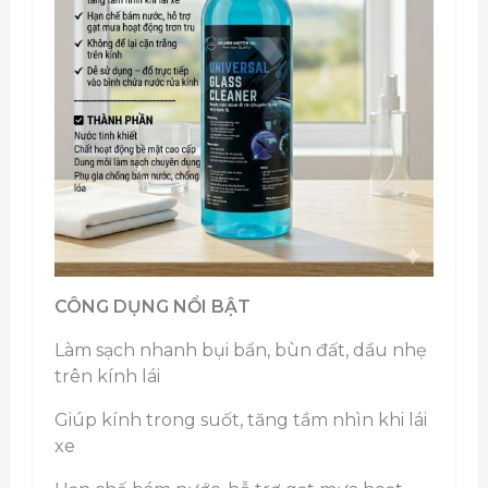
CÔNG DỤNG NỔI BẬT
Làm sạch nhanh bụi bẩn, bùn đất, dầu nhẹ
trên kính lái
Giúp kính trong suốt, tăng tầm nhìn khi lái
xe