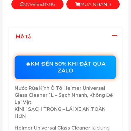
0799.86.87.86
MUA NHANH
Nhanh,
Không
Để
Lại
Vệt
Mô tả
số
lượng
🔥KM ĐẾN 50% KHI ĐẶT QUA
ZALO
Nước Rửa Kính Ô Tô Helmer Universal
Glass Cleaner 1L – Sạch Nhanh, Không Để
Lại Vệt
KÍNH SẠCH TRONG – LÁI XE AN TOÀN
HƠN
Helmer Universal Glass Cleaner
là dung