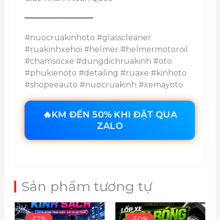
━━━━━━━━━━━━━━
#nuocruakinhoto #glasscleaner
#ruakinhxehoi #helmer #helmermotoroil
#chamsocxe #dungdichruakinh #oto
#phukienoto #detailing #ruaxe #kinhoto
#shopeeauto #nuocruakinh #xemayoto
🔥KM ĐẾN 50% KHI ĐẶT QUA
ZALO
Sản phẩm tương tự
Giá
Giá
Giá
Giá
gốc
hiện
gốc
hiện
-52%
-52%
-50%
-50%