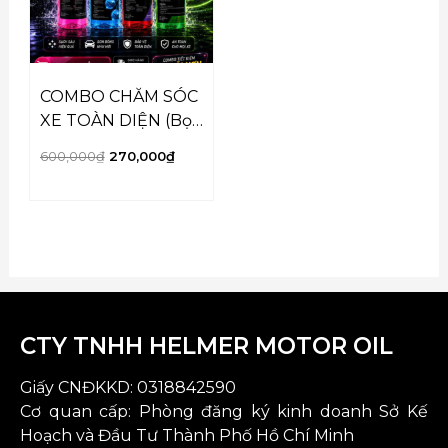
COMBO CHĂM SÓC
XE TOÀN DIỆN (Bọt
tuyết + Nước Rửa
600,000
₫
270,000
₫
Kính + Dưỡng Bóng
Lốp +Tẩy Đa Năng)
CTY TNHH HELMER MOTOR OIL
Giấy CNĐKKD:
0318842590
Cơ quan cấp: Phòng đăng ký kinh doanh Sở Kế
Hoạch và Đầu Tư Thành Phố Hồ Chí Minh