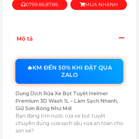
0799.86.87.86
MUA NHANH
Dịch
Rửa
Xe
Ô
Tô
Mô tả
Xe
Máy
Siêu
Sạch
🔥KM ĐẾN 50% KHI ĐẶT QUA
số
ZALO
lượng
Dung Dịch Rửa Xe Bọt Tuyết Helmer
Premium 3D Wash 1L – Làm Sạch Nhanh,
Giữ Sơn Bóng Như Mới
Bạn đang tìm nước rửa xe bọt tuyết
chuyên dụng vừa sạch sâu vừa an toàn cho
sơn xe?