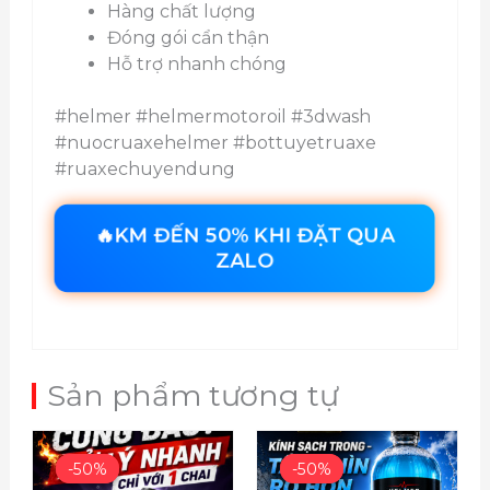
Hàng chất lượng
Đóng gói cẩn thận
Hỗ trợ nhanh chóng
#helmer #helmermotoroil #3dwash
#nuocruaxehelmer #bottuyetruaxe
#ruaxechuyendung
🔥KM ĐẾN 50% KHI ĐẶT QUA
ZALO
Sản phẩm tương tự
Giá
Giá
Giá
Giá
gốc
hiện
gốc
hiện
-50%
-50%
-50%
-50%
là:
tại
là:
tại