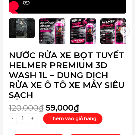
số
lượng
Giá
Giá
NƯỚC RỬA XE BỌT TUYẾT
Nước
gốc
hiện
Rửa
HELMER PREMIUM 3D
là:
tại
Xe
WASH 1L – DUNG DỊCH
120,000₫.
là:
Bọt
59,000₫.
Tuyết
RỬA XE Ô TÔ XE MÁY SIÊU
Helmer
SẠCH
Premium
3D
120,000
₫
59,000
₫
Wash
-
+
Thêm vào giỏ hàng
1L
–
Dung