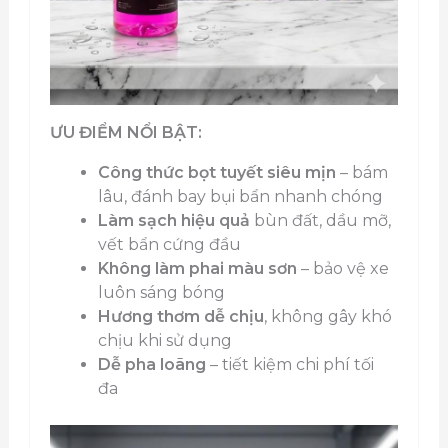
ƯU ĐIỂM NỔI BẬT:
Công thức bọt tuyết siêu mịn
– bám
lâu, đánh bay bụi bẩn nhanh chóng
Làm sạch hiệu quả
bùn đất, dầu mỡ,
vết bẩn cứng đầu
Không làm phai màu sơn
– bảo vệ xe
luôn sáng bóng
Hương thơm dễ chịu
, không gây khó
chịu khi sử dụng
Dễ pha loãng
– tiết kiệm chi phí tối
đa