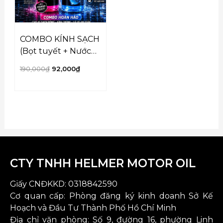
COMBO KÍNH SẠCH
(Bọt tuyết + Nước
Rửa Kính)
190,000
₫
92,000
₫
CTY TNHH HELMER MOTOR OIL
Giấy CNĐKKD:
0318842590
Cơ quan cấp: Phòng đăng ký kinh doanh Sở Kế
Hoạch và Đầu Tư Thành Phố Hồ Chí Minh
Địa chỉ văn phòng: Số 9, đường 16, phường Linh