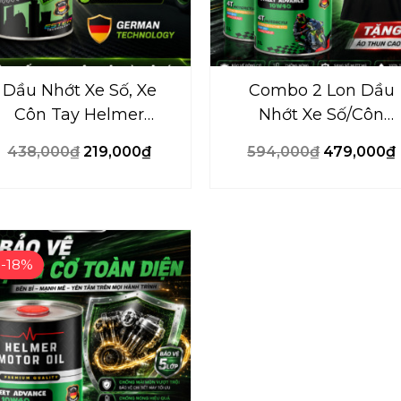
Dầu Nhớt Xe Số, Xe
Combo 2 Lon Dầu
Côn Tay Helmer
Nhớt Xe Số/Côn
Ecocity 10W40 100%
Helmer Street
438,000
₫
219,000
₫
594,000
₫
479,000
₫
tổng hợp Ester –
Advance 10W40 –
1000ML
1000ml
Giá
Giá
gốc
hiện
-18%
là:
tại
297,000₫.
là:
243,000₫.