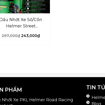
Dầu Nhớt Xe Số/Côn
Helmer Street
Advance 10W40 –
297,000
₫
243,000
₫
1000ml
TIN T
N PHẨM
Helmer
 Nhớt Xe PKL Helmer Road Racing
Blog