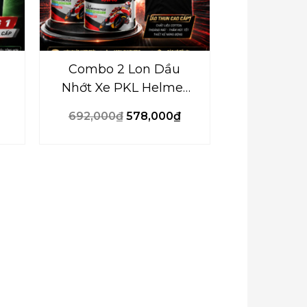
Combo 2 Lon Dầu
Nhớt Xe PKL Helmer
Road Racing 10W40
692,000
₫
578,000
₫
XP – 1000ml