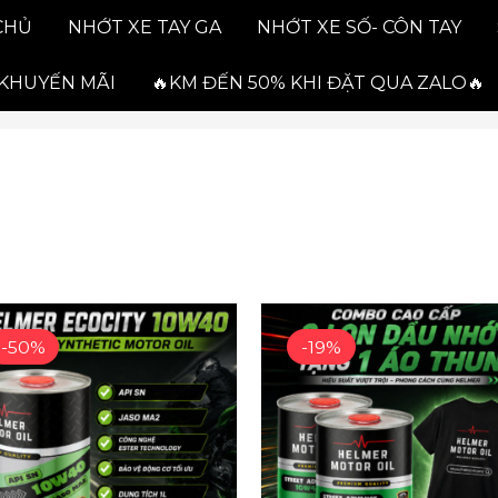
CHỦ
NHỚT XE TAY GA
NHỚT XE SỐ- CÔN TAY
KHUYẾN MÃI
🔥KM ĐẾN 50% KHI ĐẶT QUA ZALO🔥
Giá
Giá
Giá
gốc
hiện
gốc
-50%
-19%
là:
tại
là:
438,000₫.
là:
594,000₫.
l
219,000₫.