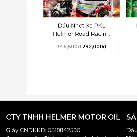
Dầu Nhớt Xe PKL
Helmer Road Racing
10W40 XP – 1000ml
346,500
₫
292,000
₫
CTY TNHH HELMER MOTOR OIL
SẢ
Giấy CNĐKKD:
0318842590
Dầu