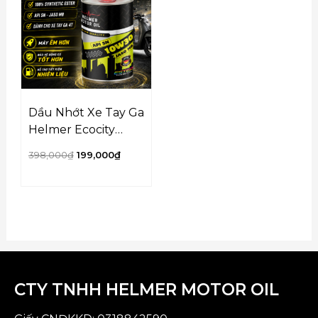
199,000₫.
Dầu Nhớt Xe Tay Ga
Helmer Ecocity
10W30 100% tổng
398,000
₫
199,000
₫
hợp Ester – 800ML
CTY TNHH HELMER MOTOR OIL