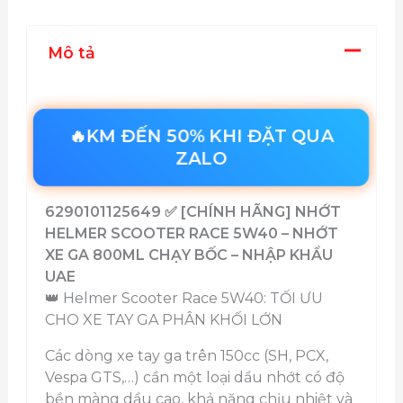
lượng
Mô tả
🔥KM ĐẾN 50% KHI ĐẶT QUA
ZALO
6290101125649 ✅ [CHÍNH HÃNG] NHỚT
HELMER SCOOTER RACE 5W40 – NHỚT
XE GA 800ML CHẠY BỐC – NHẬP KHẨU
UAE
👑 Helmer Scooter Race 5W40: TỐI ƯU
CHO XE TAY GA PHÂN KHỐI LỚN
Các dòng xe tay ga trên 150cc (SH, PCX,
Vespa GTS,…) cần một loại dầu nhớt có độ
bền màng dầu cao, khả năng chịu nhiệt và