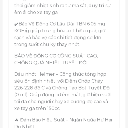
thời giảm nhiệt sinh ra từ ma sát, duy trì sự
êm ái cho xe tay ga.
✔️Bảo Vệ Động Cơ Lâu Dài: TBN 6.05 mg
KOH/g giúp trung hòa axit hiệu quả, giữ
sạch và bảo vệ các chi tiết động cơ lớn
trong suốt chu kỳ thay nhớt.
BẢO VỆ ĐỘNG CƠ CÔNG SUẤT CAO,
CHỐNG QUÁ NHIỆT TUYỆT ĐỐI.
Dầu nhớt Helmer – Công thức tổng hợp
siêu ổn định nhiệt, với Điểm Chớp Cháy
226-228 độ C và Chống Tạo Bọt Tuyệt Đối
(0 ml). Giúp động cơ êm, mát, giữ hiệu suất
tối đa cho người chạy xe cường độ cao và
xe tay ga trên 150cc.
🔥 Đảm Bảo Hiệu Suất – Ngăn Ngừa Hư Hại
Do Nhiệt