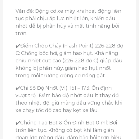
Vấn đề: Động cơ xe máy khi hoạt động liên
tục phải chịu áp lực nhiệt lớn, khiến dầu
nhớt dễ bị phân hủy và mất tính năng bôi
trơn.
✔️Điểm Chớp Cháy (Flash Point) 226-228 độ
C: Chống bốc hơi, giảm hao hụt. Khả năng
chịu nhiệt cực cao (226-228 độ C) giúp dầu
không bị phân hủy, giảm hao hụt nhớt
trong môi trường động cơ nóng gắt.
✔️Chỉ Số Độ Nhớt (VI): 151 – 173: Ổn định
vượt trội. Đảm bảo độ nhớt dầu ít thay đổi
theo nhiệt độ, giữ màng dầu vững chắc khi
xe chạy tốc độ cao hay kẹt xe lâu.
✔️Chống Tạo Bọt & Ổn Định Bọt 0 ml: Bơi
trơn liên tục. Không có bọt khí làm gián
đoạn lớp màng dầu, đảm bảo bôi trơn hiệu